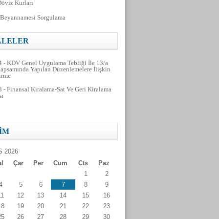
viz Kurları
Beyannamesi Sorgulama
LELER
4 - KDV Genel Uygulama Tebliği İle 13/a
apsamında Yapılan Düzenlemelere İlişkin
irme
 - Finansal Kiralama-Sat Ve Geri Kiralama
sı
 - K.D.V. iade uygulamasında satıcı firmaya
demelerin önemi
IM
 - Anonim Şirketlerde Taahhüt Edilen
n Ödenmemesi Halinde Uygulanacak
 2026
er
al
Çar
Per
Cum
Cts
Paz
 - Yurtdışı Grup Firmalarına Kullandırılan
1
2
4
5
6
7
8
9
11
12
13
14
15
16
18
19
20
21
22
23
25
26
27
28
29
30