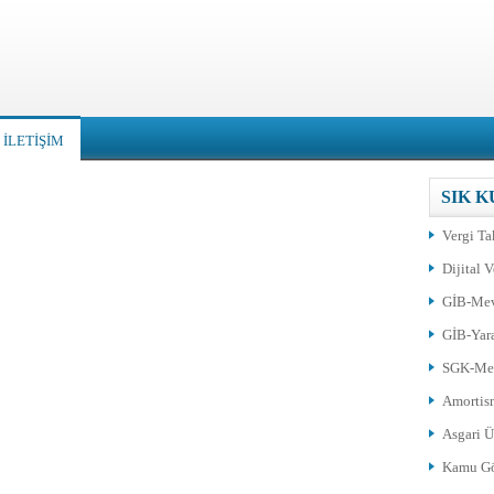
İLETİŞİM
SIK 
Vergi T
Dijital V
GİB-Me
GİB-Yara
SGK-Me
Amortis
Asgari Ü
Kamu Gö