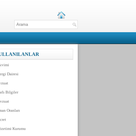
KULLANILANLAR
akvimi
ergi Dairesi
vzuat
rlı Bilgiler
vzuat
man Oranları
cret
zetimi Kurumu