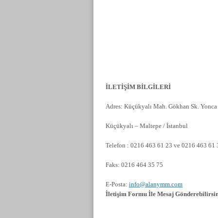
İLETİŞİM BİLGİLERİ
Adres: Küçükyalı Mah. Gökhan Sk. Yonca 
Küçükyalı – Maltepe / İstanbul
Telefon : 0216 463 61 23 ve 0216 463 61 
Faks: 0216 464 35 75
E-Posta:
info@alanymm.com
İletişim Formu İle Mesaj Gönderebilirsin