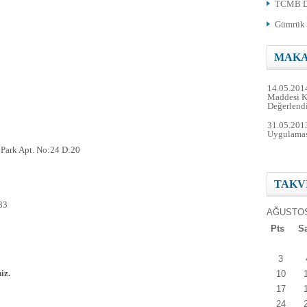
TCMB Dö
Gümrük 
MAKA
14.05.201
Maddesi K
Değerlend
31.05.2013
Uygulama
Park Apt. No:24 D:20
10.04.2013
yapılan ö
TAKV
22.01.2013
33
Sermayeni
AĞUSTOS
Müeyyidel
Pts
S
22.01.2013
Krediler
3
iz.
10
17
24